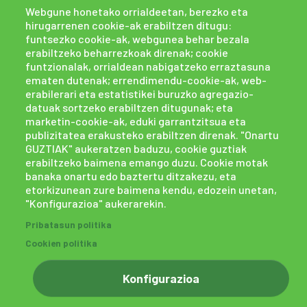
Webgune honetako orrialdeetan, berezko eta
hirugarrenen cookie-ak erabiltzen ditugu:
funtsezko cookie-ak, webgunea behar bezala
erabiltzeko beharrezkoak direnak; cookie
funtzionalak, orrialdean nabigatzeko erraztasuna
ematen dutenak; errendimendu-cookie-ak, web-
erabilerari eta estatistikei buruzko agregazio-
datuak sortzeko erabiltzen ditugunak; eta
marketin-cookie-ak, eduki garrantzitsua eta
publizitatea erakusteko erabiltzen direnak. "Onartu
GUZTIAK" aukeratzen baduzu, cookie guztiak
erabiltzeko baimena emango duzu. Cookie motak
banaka onartu edo baztertu ditzakezu, eta
etorkizunean zure baimena kendu, edozein unetan,
"Konfigurazioa" aukerarekin.
Cookien politika
Pribatasun politika
Pribatasun politika
Salaketa kanala
powered by Bikuma
Cookien politika
Konfigurazioa