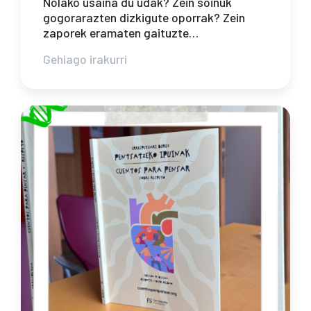
Nolako usaina du udak? Zein soinuk
gogorarazten dizkigute oporrak? Zein
zaporek eramaten gaituzte…
Gehiago irakurri