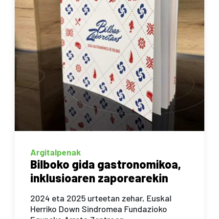
Argitalpenak
Bilboko gida gastronomikoa,
inklusioaren zaporearekin
2024 eta 2025 urteetan zehar, Euskal
Herriko Down Sindromea Fundazioko