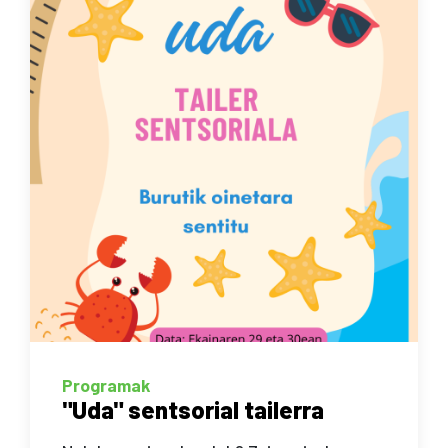
Programak
"Uda" sentsorial tailerra