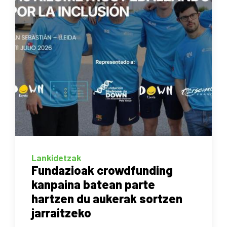
Lankidetzak
Fundazioak crowdfunding
kanpaina batean parte
hartzen du aukerak sortzen
jarraitzeko