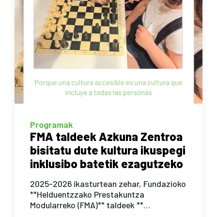
Programak
FMA taldeek Azkuna Zentroa
bisitatu dute kultura ikuspegi
inklusibo batetik ezagutzeko
2025-2026 ikasturtean zehar, Fundazioko
**Helduentzzako Prestakuntza
Modularreko (FMA)** taldeek **…