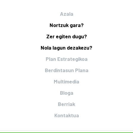
Azala
Nortzuk gara?
Zer egiten dugu?
Nola lagun dezakezu?
Plan Estrategikoa
Berdintasun Plana
Multimedia
Bloga
Berriak
Kontaktua