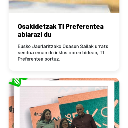
Osakidetzak TI Preferentea
abiarazi du
Eusko Jaurlaritzako Osasun Sailak urrats
sendoa eman du inklusioaren bidean, TI
Preferentea sortuz.