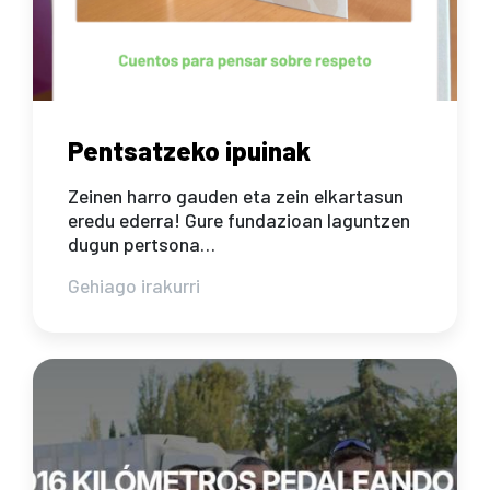
Pentsatzeko ipuinak
Zeinen harro gauden eta zein elkartasun
eredu ederra! Gure fundazioan laguntzen
dugun pertsona…
Gehiago irakurri