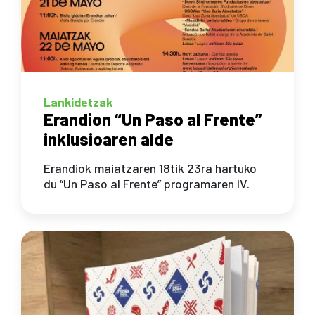
Lankidetzak
Erandion “Un Paso al Frente”
inklusioaren alde
Erandiok maiatzaren 18tik 23ra hartuko
du “Un Paso al Frente” programaren IV.