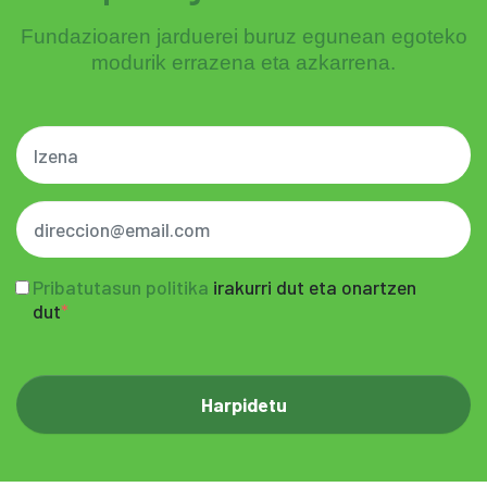
Fundazioaren jarduerei buruz egunean egoteko
modurik errazena eta azkarrena.
Pribatutasun politika
irakurri dut eta onartzen
dut