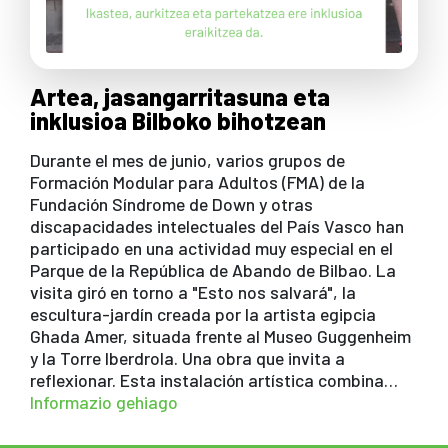
Artea, jasangarritasuna eta
inklusioa Bilboko bihotzean
Durante el mes de junio, varios grupos de
Formación Modular para Adultos (FMA) de la
Fundación Síndrome de Down y otras
discapacidades intelectuales del País Vasco han
participado en una actividad muy especial en el
Parque de la República de Abando de Bilbao. La
visita giró en torno a "Esto nos salvará", la
escultura-jardín creada por la artista egipcia
Ghada Amer, situada frente al Museo Guggenheim
y la Torre Iberdrola. Una obra que invita a
reflexionar. Esta instalación artística combina…
Informazio gehiago