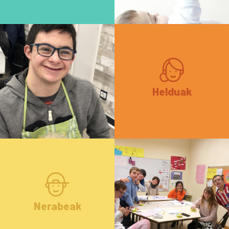
Helduak
Nerabeak