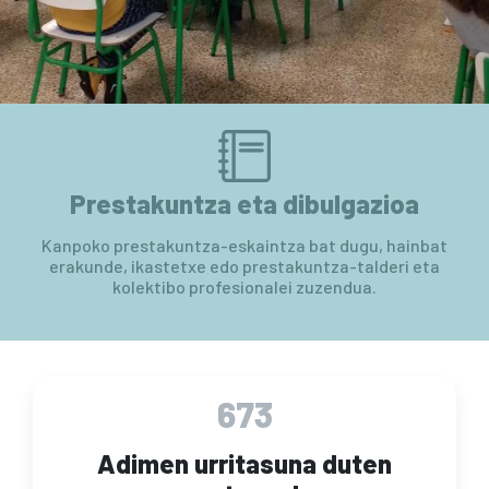
Prestakuntza eta dibulgazioa
Kanpoko prestakuntza-eskaintza bat dugu, hainbat
erakunde, ikastetxe edo prestakuntza-talderi eta
kolektibo profesionalei zuzendua.
673
Adimen urritasuna duten