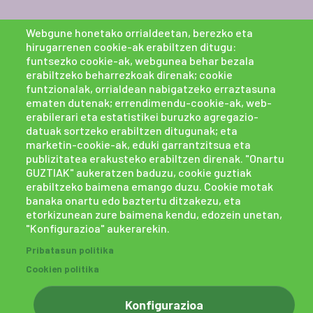
Webgune honetako orrialdeetan, berezko eta
hirugarrenen cookie-ak erabiltzen ditugu:
funtsezko cookie-ak, webgunea behar bezala
erabiltzeko beharrezkoak direnak; cookie
funtzionalak, orrialdean nabigatzeko erraztasuna
ematen dutenak; errendimendu-cookie-ak, web-
erabilerari eta estatistikei buruzko agregazio-
datuak sortzeko erabiltzen ditugunak; eta
marketin-cookie-ak, eduki garrantzitsua eta
publizitatea erakusteko erabiltzen direnak. "Onartu
GUZTIAK" aukeratzen baduzu, cookie guztiak
erabiltzeko baimena emango duzu. Cookie motak
banaka onartu edo baztertu ditzakezu, eta
etorkizunean zure baimena kendu, edozein unetan,
"Konfigurazioa" aukerarekin.
Pribatasun politika
Cookien politika
Konfigurazioa