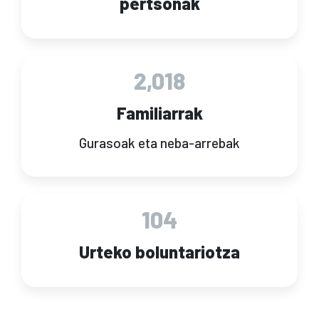
pertsonak
2,018
Familiarrak
Gurasoak eta neba-arrebak
104
Urteko boluntariotza