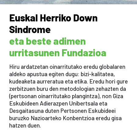
Euskal Herriko Down
Sindrome
eta beste adimen
urritasunen Fundazioa
Hiru ardatzetan oinarritutako eredu globalaren
aldeko apustua egiten dugu: bizi-kalitatea,
kudeaketa aurreratua eta etika. Eredu hori gure
zerbitzuen buru den metodologian zehazten da
(pertsonan oinarritutako plangintza), non Giza
Eskubideen Adierazpen Unibertsala eta
Desgaitasuna duten Pertsonen Eskubideei
buruzko Nazioarteko Konbentzioa eredu gisa
hatzen duen.