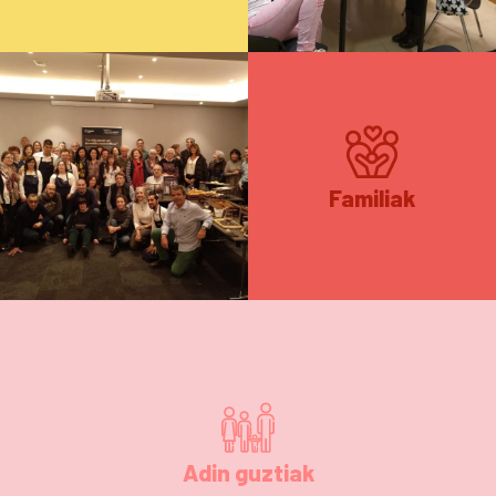
Familiak
Adin guztiak