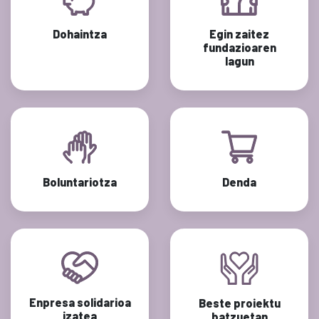
Dohaintza
Egin zaitez
fundazioaren
lagun
Boluntariotza
Denda
Enpresa solidarioa
Beste proiektu
izatea
batzuetan