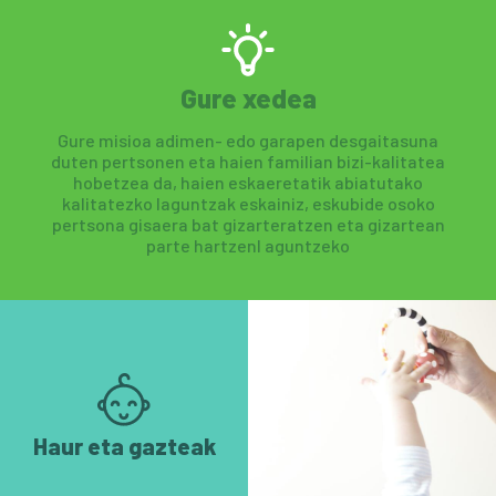
Gure xedea
Gure misioa adimen- edo garapen desgaitasuna
duten pertsonen eta haien familian bizi-kalitatea
hobetzea da, haien eskaeretatik abiatutako
kalitatezko laguntzak eskainiz, eskubide osoko
pertsona gisaera bat gizarteratzen eta gizartean
parte hartzenl aguntzeko
Haur eta gazteak