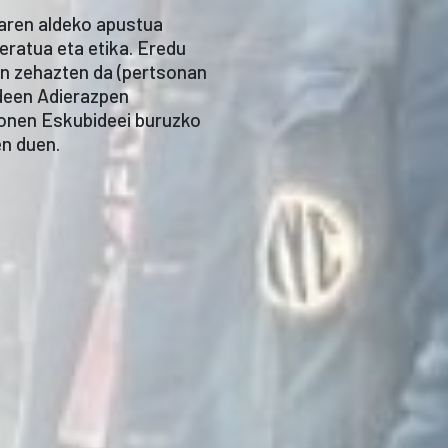
laren aldeko apustua
reratua eta etika. Eredu
an zehazten da (pertsonan
ideen Adierazpen
sonen Eskubideei buruzko
n duen.