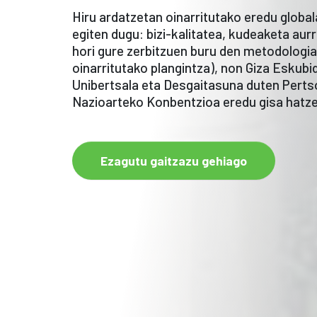
Hiru ardatzetan oinarritutako eredu globa
egiten dugu: bizi-kalitatea, kudeaketa aur
hori gure zerbitzuen buru den metodologi
oinarritutako plangintza), non Giza Eskub
Unibertsala eta Desgaitasuna duten Pert
Nazioarteko Konbentzioa eredu gisa hatze
Ezagutu gaitzazu gehiago