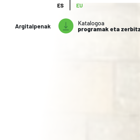
ES
EU
Katalogoa
Argitalpenak
programak eta zerbit