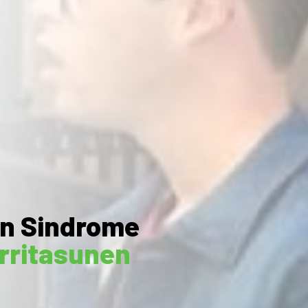
wn Sindrome
rritasunen