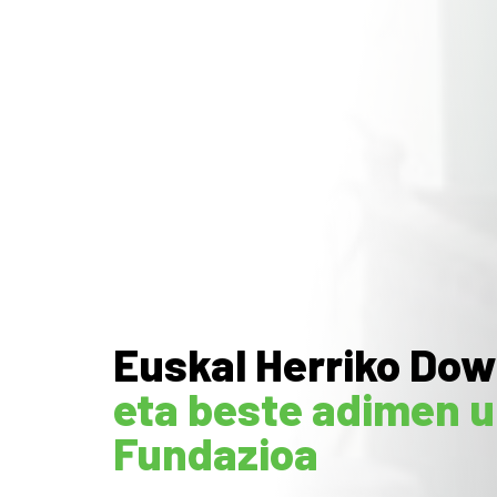
Euskal Herriko Do
eta beste adimen u
Fundazioa