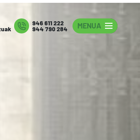
946 611 222
MENUA
zuak
944 790 284