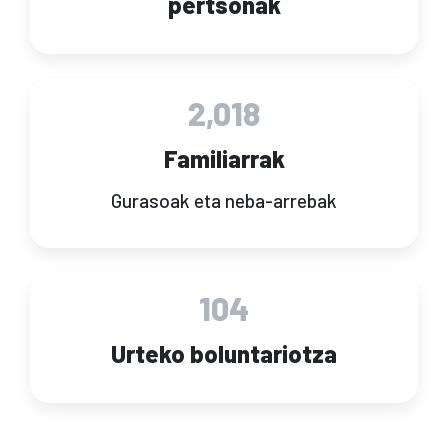
pertsonak
2,018
Familiarrak
Gurasoak eta neba-arrebak
104
Urteko boluntariotza