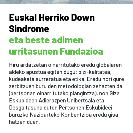
Euskal Herriko Down
Sindrome
eta beste adimen
urritasunen Fundazioa
Hiru ardatzetan oinarritutako eredu globalaren
aldeko apustua egiten dugu: bizi-kalitatea,
kudeaketa aurreratua eta etika. Eredu hori gure
zerbitzuen buru den metodologian zehazten da
(pertsonan oinarritutako plangintza), non Giza
Eskubideen Adierazpen Unibertsala eta
Desgaitasuna duten Pertsonen Eskubideei
buruzko Nazioarteko Konbentzioa eredu gisa
hatzen duen.