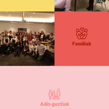
Familiak
Adin guztiak