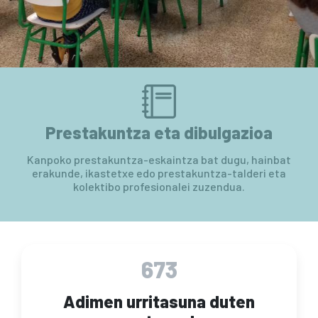
Prestakuntza eta dibulgazioa
Kanpoko prestakuntza-eskaintza bat dugu, hainbat
erakunde, ikastetxe edo prestakuntza-talderi eta
kolektibo profesionalei zuzendua.
673
Adimen urritasuna duten