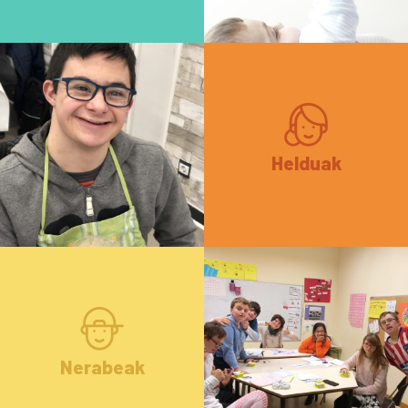
Helduak
Nerabeak