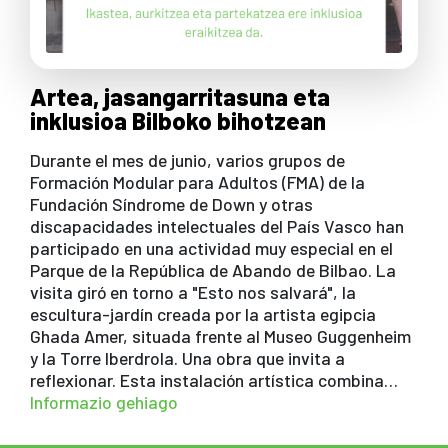
Artea, jasangarritasuna eta
inklusioa Bilboko bihotzean
Durante el mes de junio, varios grupos de
Formación Modular para Adultos (FMA) de la
Fundación Síndrome de Down y otras
discapacidades intelectuales del País Vasco han
participado en una actividad muy especial en el
Parque de la República de Abando de Bilbao. La
visita giró en torno a "Esto nos salvará", la
escultura-jardín creada por la artista egipcia
Ghada Amer, situada frente al Museo Guggenheim
y la Torre Iberdrola. Una obra que invita a
reflexionar. Esta instalación artística combina…
Informazio gehiago