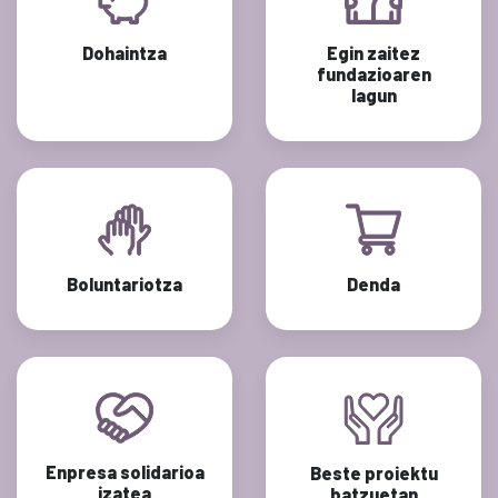
Dohaintza
Egin zaitez
fundazioaren
lagun
Boluntariotza
Denda
Enpresa solidarioa
Beste proiektu
izatea
batzuetan