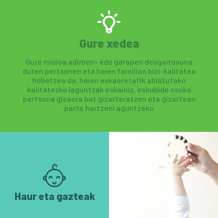
Gure xedea
Gure misioa adimen- edo garapen desgaitasuna
duten pertsonen eta haien familian bizi-kalitatea
hobetzea da, haien eskaeretatik abiatutako
kalitatezko laguntzak eskainiz, eskubide osoko
pertsona gisaera bat gizarteratzen eta gizartean
parte hartzenl aguntzeko
Haur eta gazteak