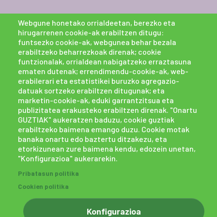
Webgune honetako orrialdeetan, berezko eta
hirugarrenen cookie-ak erabiltzen ditugu:
funtsezko cookie-ak, webgunea behar bezala
erabiltzeko beharrezkoak direnak; cookie
funtzionalak, orrialdean nabigatzeko erraztasuna
ematen dutenak; errendimendu-cookie-ak, web-
erabilerari eta estatistikei buruzko agregazio-
datuak sortzeko erabiltzen ditugunak; eta
marketin-cookie-ak, eduki garrantzitsua eta
publizitatea erakusteko erabiltzen direnak. "Onartu
GUZTIAK" aukeratzen baduzu, cookie guztiak
erabiltzeko baimena emango duzu. Cookie motak
banaka onartu edo baztertu ditzakezu, eta
etorkizunean zure baimena kendu, edozein unetan,
"Konfigurazioa" aukerarekin.
Pribatasun politika
Cookien politika
Konfigurazioa