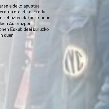
laren aldeko apustua
reratua eta etika. Eredu
an zehazten da (pertsonan
ideen Adierazpen
sonen Eskubideei buruzko
n duen.