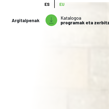
ES
EU
Katalogoa
Argitalpenak
programak eta zerbit