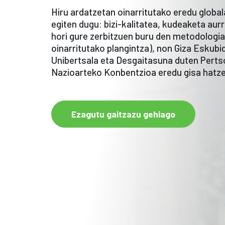
Hiru ardatzetan oinarritutako eredu globa
egiten dugu: bizi-kalitatea, kudeaketa aur
hori gure zerbitzuen buru den metodologi
oinarritutako plangintza), non Giza Eskub
Unibertsala eta Desgaitasuna duten Pert
Nazioarteko Konbentzioa eredu gisa hatze
Ezagutu gaitzazu gehiago