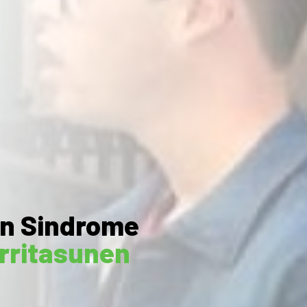
wn Sindrome
rritasunen