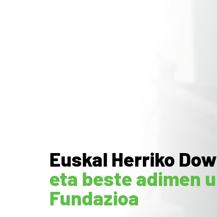
Euskal Herriko Do
eta beste adimen u
Fundazioa