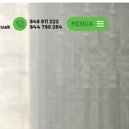
946 611 222
MENUA
zuak
944 790 284