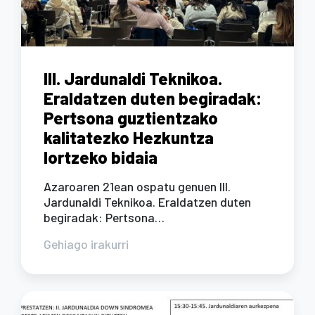
III. Jardunaldi Teknikoa.
Eraldatzen duten begiradak:
Pertsona guztientzako
kalitatezko Hezkuntza
lortzeko bidaia
Azaroaren 21ean ospatu genuen III.
Jardunaldi Teknikoa. Eraldatzen duten
begiradak: Pertsona…
Gehiago irakurri