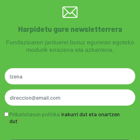
Harpidetu gure newsletterrera
Fundazioaren jarduerei buruz egunean egoteko
modurik errazena eta azkarrena.
Pribatutasun politika
irakurri dut eta onartzen
dut