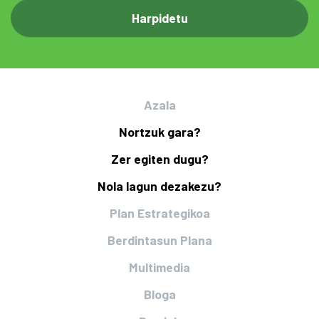
Azala
Nortzuk gara?
Zer egiten dugu?
Nola lagun dezakezu?
Plan Estrategikoa
Berdintasun Plana
Multimedia
Bloga