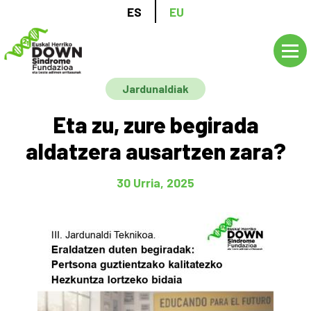
Skip
ES
EU
to
main
content
Jardunaldiak
Eta zu, zure begirada
aldatzera ausartzen zara?
30 Urria, 2025