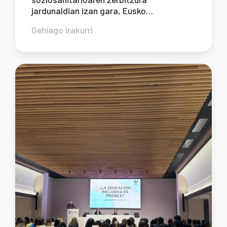
jardunaldian izan gara, Eusko…
Gehiago irakurri