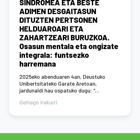
SINDROMEA ETA BESTE
ADIMEN DESGAITASUN
DITUZTEN PERTSONEN
HELDUAROARI ETA
ZAHARTZEARI BURUZKOA.
Osasun mentala eta ongizate
integrala: funtsezko
harremana
2025eko abenduaren 4an, Deustuko
Unibertsitateko Garate Aretoan,
jardunaldi hau ospatuko dugu: “…
Gehiago irakurri