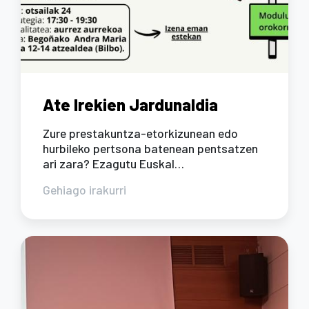
Ate Irekien Jardunaldia
Zure prestakuntza-etorkizunean edo
hurbileko pertsona batenean pentsatzen
ari zara? Ezagutu Euskal…
Gehiago irakurri