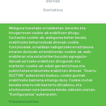
Berriak
Kontaktua
Webgune honetako orrialdeetan, berezko eta
hirugarrenen cookie-ak erabiltzen ditugu:
funtsezko cookie-ak, webgunea behar bezala
erabiltzeko beharrezkoak direnak; cookie
funtzionalak, orrialdean nabigatzeko erraztasuna
ematen dutenak; errendimendu-cookie-ak, web-
erabilerari eta estatistikei buruzko agregazio-
datuak sortzeko erabiltzen ditugunak; eta
marketin-cookie-ak, eduki garrantzitsua eta
publizitatea erakusteko erabiltzen direnak. "Onartu
GUZTIAK" aukeratzen baduzu, cookie guztiak
erabiltzeko baimena emango duzu. Cookie motak
banaka onartu edo baztertu ditzakezu, eta
etorkizunean zure baimena kendu, edozein unetan,
"Konfigurazioa" aukerarekin.
Cookien politika
Pribatasun politika
Pribatasun politika