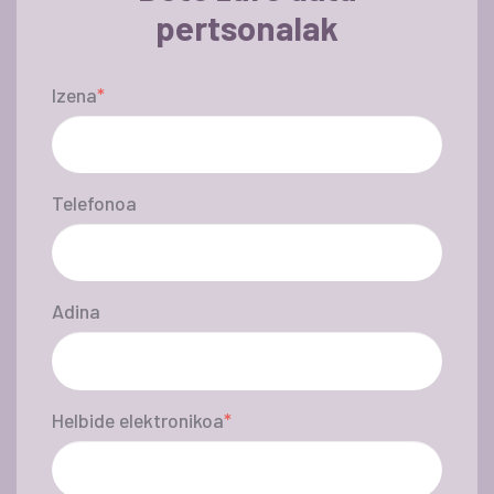
pertsonalak
Izena
Telefonoa
Adina
Helbide elektronikoa