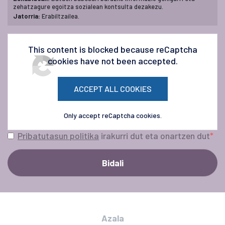
zehatzagure egoitza sozialean kontsulta dezakezu.
Jatorria:
Erabiltzailea.
This content is blocked because reCaptcha
cookies have not been accepted.
ACCEPT ALL COOKIES
Only accept reCaptcha cookies.
Pribatutasun politika
irakurri dut eta onartzen dut
Azala