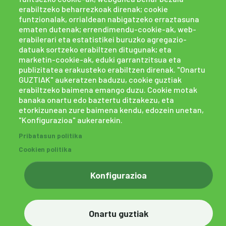
erabiltzeko beharrezkoak direnak; cookie
funtzionalak, orrialdean nabigatzeko erraztasuna
ematen dutenak; errendimendu-cookie-ak, web-
erabilerari eta estatistikei buruzko agregazio-
datuak sortzeko erabiltzen ditugunak; eta
marketin-cookie-ak, eduki garrantzitsua eta
publizitatea erakusteko erabiltzen direnak. "Onartu
GUZTIAK" aukeratzen baduzu, cookie guztiak
erabiltzeko baimena emango duzu. Cookie motak
banaka onartu edo baztertu ditzakezu, eta
etorkizunean zure baimena kendu, edozein unetan,
"Konfigurazioa" aukerarekin.
Cookien politika
Pribatasun politika
Pribatasun politika
Salaketa kanala
powered by Bikuma
Cookien politika
Konfigurazioa
Onartu guztiak