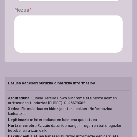
Mezua
Datuen babesari buruzko oinarrizko informazioa
Arduraduna:
Euskal Herriko Down Sindrome eta beste adimen
urritasunen fundazioa (EHDSF). G-48679302.
Xedea:
Formularioaren bidez jasotako eskaera/informazioa
kudeatzea
Legitimazioa:
Interesdunaren baimena gauzatzea.
Hartzailea:
obra Ez zaio daturik emango hirugarren bati, legezko
betebeharra izan ezik.
Eskubideak:
Datuen babesari buruzko informazio gehigarri eta