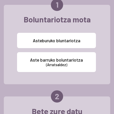
Boluntariotza mota
Asteburuko bluntariotza
Aste barruko boluntariotza
(Arratsaldez)
Bete zure datu