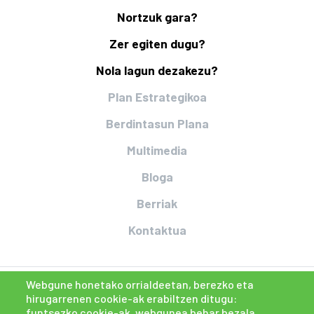
Nortzuk gara?
Zer egiten dugu?
Nola lagun dezakezu?
Plan Estrategikoa
Berdintasun Plana
Multimedia
Bloga
Berriak
Kontaktua
Webgune honetako orrialdeetan, berezko eta
hirugarrenen cookie-ak erabiltzen ditugu:
funtsezko cookie-ak, webgunea behar bezala