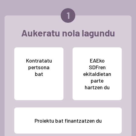
Aukeratu nola lagundu
Kontratatu
EAEko
pertsona
SDFren
bat
ekitaldietan
parte
hartzen du
Proiektu bat finantzatzen du