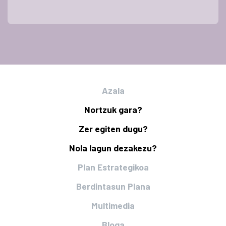
Azala
Nortzuk gara?
Zer egiten dugu?
Nola lagun dezakezu?
Plan Estrategikoa
Berdintasun Plana
Multimedia
Bloga