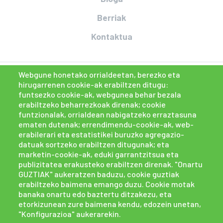
Berriak
Kontaktua
Webgune honetako orrialdeetan, berezko eta
hirugarrenen cookie-ak erabiltzen ditugu:
funtsezko cookie-ak, webgunea behar bezala
erabiltzeko beharrezkoak direnak; cookie
funtzionalak, orrialdean nabigatzeko erraztasuna
ematen dutenak; errendimendu-cookie-ak, web-
erabilerari eta estatistikei buruzko agregazio-
datuak sortzeko erabiltzen ditugunak; eta
marketin-cookie-ak, eduki garrantzitsua eta
publizitatea erakusteko erabiltzen direnak. "Onartu
GUZTIAK" aukeratzen baduzu, cookie guztiak
erabiltzeko baimena emango duzu. Cookie motak
banaka onartu edo baztertu ditzakezu, eta
etorkizunean zure baimena kendu, edozein unetan,
"Konfigurazioa" aukerarekin.
Cookien politika
Pribatasun politika