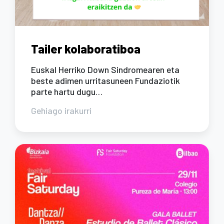
Tailer kolaboratiboa
Euskal Herriko Down Sindromearen eta
beste adimen urritasuneen Fundaziotik
parte hartu dugu…
Gehiago irakurri