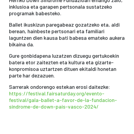
inklusioa eta garapen pertsonala sustatzeko
programak babesteko.
Ballet ikuskizun paregabeaz gozatzeko eta, aldi
berean, hainbeste pertsonari eta familiari
laguntzen dien kausa bati babesa emateko aukera
bikaina da.
Gure gonbidapena luzatzen dizuegu gertukoekin
batera etor zaitezten eta kultura eta gizarte-
konpromisoa uztartzen dituen ekitaldi honetan
parte har dezazuen.
Sarrerak ondorengo estekan erosi daitezke:
https://festival.fairsaturday.org/evento-
festival/gala-ballet-a-favor-de-la-fundacion-
sindrome-de-down-pais-vasco-2024/