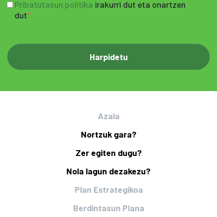
Pribatutasun politika
irakurri dut eta onartzen
dut
Azala
Nortzuk gara?
Zer egiten dugu?
Nola lagun dezakezu?
Plan Estrategikoa
Berdintasun Plana