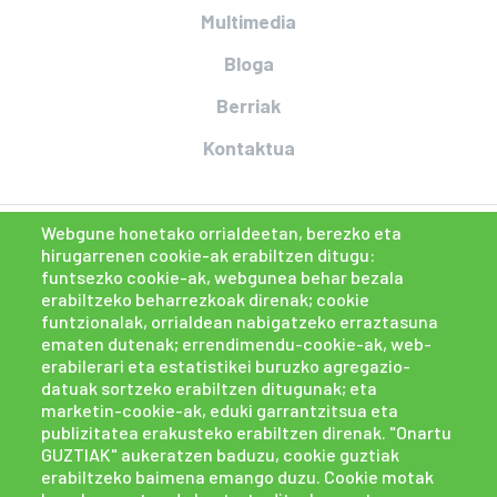
Multimedia
Bloga
Berriak
Kontaktua
Webgune honetako orrialdeetan, berezko eta
hirugarrenen cookie-ak erabiltzen ditugu:
funtsezko cookie-ak, webgunea behar bezala
erabiltzeko beharrezkoak direnak; cookie
funtzionalak, orrialdean nabigatzeko erraztasuna
ematen dutenak; errendimendu-cookie-ak, web-
erabilerari eta estatistikei buruzko agregazio-
datuak sortzeko erabiltzen ditugunak; eta
marketin-cookie-ak, eduki garrantzitsua eta
publizitatea erakusteko erabiltzen direnak. "Onartu
GUZTIAK" aukeratzen baduzu, cookie guztiak
erabiltzeko baimena emango duzu. Cookie motak