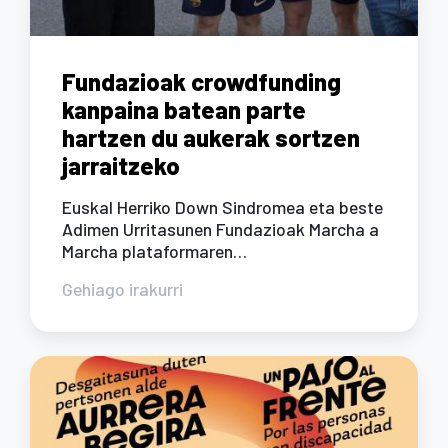
Fundazioak crowdfunding
kanpaina batean parte
hartzen du aukerak sortzen
jarraitzeko
Euskal Herriko Down Sindromea eta beste
Adimen Urritasunen Fundazioak Marcha a
Marcha plataformaren…
Gehiago irakurri