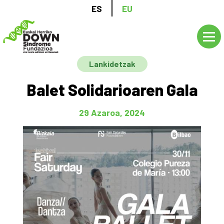
Skip
ES
EU
to
main
content
Lankidetzak
Balet Solidarioaren Gala
29 Azaroa, 2024