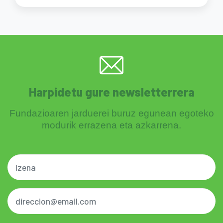
Harpidetu gure newsletterrera
Fundazioaren jarduerei buruz egunean egoteko
modurik errazena eta azkarrena.