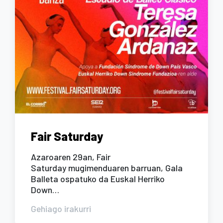
Fair Saturday
Azaroaren 29an, Fair
Saturday mugimenduaren barruan, Gala
Balleta ospatuko da Euskal Herriko
Down…
Gehiago irakurri