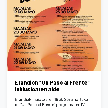
Erandion “Un Paso al Frente”
inklusioaren alde
Erandiok maiatzaren 18tik 23ra hartuko
du “Un Paso al Frente” programaren IV.