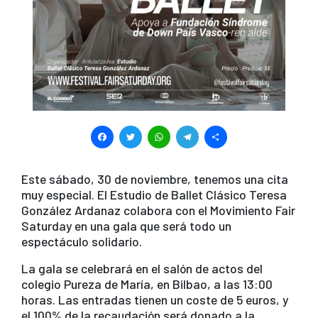
F
T
W
T
S
a
wi
h
el
h
c
tt
at
e
ar
Este sábado, 30 de noviembre, tenemos una cita
muy especial. El Estudio de Ballet Clásico Teresa
e
er
s
gr
e
González Ardanaz colabora con el Movimiento Fair
b
A
a
Saturday en una gala que será todo un
espectáculo solidario.
o
p
m
o
p
La gala se celebrará en el salón de actos del
colegio Pureza de María, en Bilbao, a las 13:00
k
horas. Las entradas tienen un coste de 5 euros, y
el 100% de la recaudación será donado a la