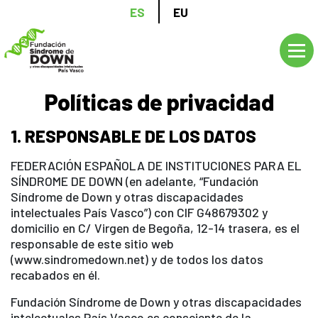
Pasar
ES
EU
al
contenido
principal
Políticas de privacidad
1. RESPONSABLE DE LOS DATOS
FEDERACIÓN ESPAÑOLA DE INSTITUCIONES PARA EL
SÍNDROME DE DOWN (en adelante, “Fundación
Síndrome de Down y otras discapacidades
intelectuales País Vasco”) con CIF G48679302 y
domicilio en C/ Virgen de Begoña, 12-14 trasera, es el
responsable de este sitio web
(www.sindromedown.net) y de todos los datos
recabados en él.
Fundación Síndrome de Down y otras discapacidades
intelectuales País Vasco es consciente de la