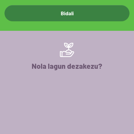
Nola lagun dezakezu?