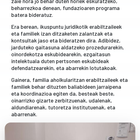
zaie nora jo behar duten horiek eskuratzeko,
beharrezkoa denean, fundazioaren programa
batera bideratuz.
Era berean, ikuspuntu juridikotik erabiltzaileek
eta familiek izan ditzaketen zalantzak eta
kontsultak jaso eta bideratzen dira. Adibidez,
jarduteko gaitasuna aldatzeko prozedurarekin,
oinordekotza eskubidearekin, ezgaitasun
intelektuala duten pertsonen eskubideak
defendatzearekin, eta abarrekin lotutakoak.
Gainera, familia aholkularitzan erabiltzaileek eta
familiek behar dituzten baliabideen jarraipena
eta koordinazioa egiten da, besteak beste,
oinarrizko gizarte zerbitzuenak, udalenak,
aldundiarenak, tutoretza institutuenak, eta
abarrenak.