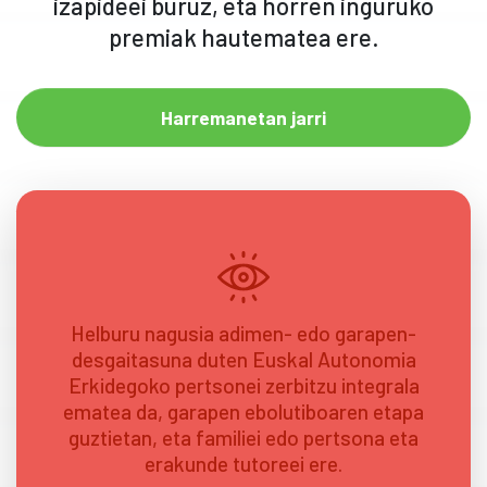
izapideei buruz, eta horren inguruko
premiak hautematea ere.
Harremanetan jarri
Helburu nagusia adimen- edo garapen-
desgaitasuna duten Euskal Autonomia
Erkidegoko pertsonei zerbitzu integrala
ematea da, garapen ebolutiboaren etapa
guztietan, eta familiei edo pertsona eta
erakunde tutoreei ere.