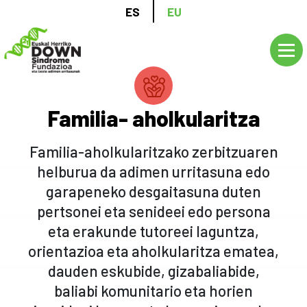
Skip
ES
EU
to
main
content
Familia- aholkularitza
Familia-aholkularitzako zerbitzuaren
helburua da adimen urritasuna edo
garapeneko desgaitasuna duten
pertsonei eta senideei edo persona
eta erakunde tutoreei laguntza,
orientazioa eta aholkularitza ematea,
dauden eskubide, gizabaliabide,
baliabi komunitario eta horien