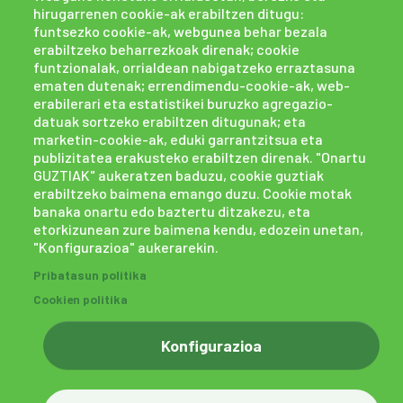
hirugarrenen cookie-ak erabiltzen ditugu:
funtsezko cookie-ak, webgunea behar bezala
erabiltzeko beharrezkoak direnak; cookie
funtzionalak, orrialdean nabigatzeko erraztasuna
ematen dutenak; errendimendu-cookie-ak, web-
erabilerari eta estatistikei buruzko agregazio-
datuak sortzeko erabiltzen ditugunak; eta
marketin-cookie-ak, eduki garrantzitsua eta
publizitatea erakusteko erabiltzen direnak. "Onartu
GUZTIAK" aukeratzen baduzu, cookie guztiak
erabiltzeko baimena emango duzu. Cookie motak
banaka onartu edo baztertu ditzakezu, eta
etorkizunean zure baimena kendu, edozein unetan,
Dohaintza
Egin zaitez
"Konfigurazioa" aukerarekin.
fundazioaren
lagun
Pribatasun politika
Cookien politika
Konfigurazioa