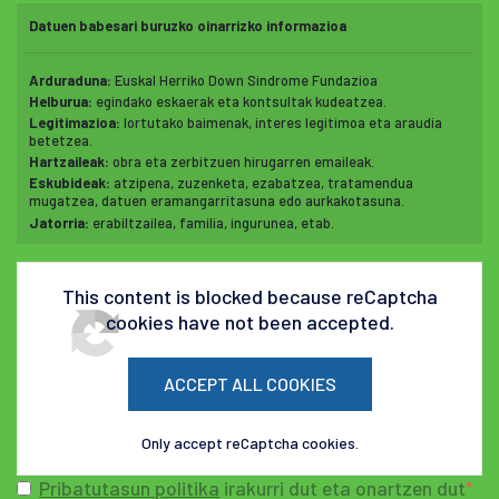
Datuen babesari buruzko oinarrizko informazioa
Arduraduna:
Euskal Herriko Down Sindrome Fundazioa
Helburua:
egindako eskaerak eta kontsultak kudeatzea.
Legitimazioa:
lortutako baimenak, interes legitimoa eta araudia
betetzea.
Hartzaileak:
obra eta zerbitzuen hirugarren emaileak.
Eskubideak:
atzipena, zuzenketa, ezabatzea, tratamendua
mugatzea, datuen eramangarritasuna edo aurkakotasuna.
Jatorria:
erabiltzailea, familia, ingurunea, etab.
This content is blocked because reCaptcha
cookies have not been accepted.
ACCEPT ALL COOKIES
Only accept reCaptcha cookies.
Pribatutasun politika
irakurri dut eta onartzen dut