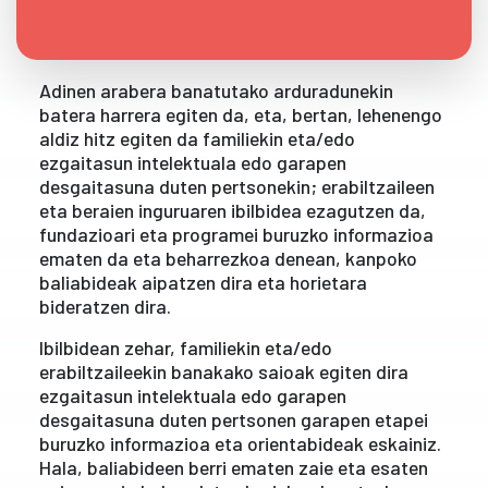
Adinen arabera banatutako arduradunekin
batera harrera egiten da, eta, bertan, lehenengo
aldiz hitz egiten da familiekin eta/edo
ezgaitasun intelektuala edo garapen
desgaitasuna duten pertsonekin; erabiltzaileen
eta beraien inguruaren ibilbidea ezagutzen da,
fundazioari eta programei buruzko informazioa
ematen da eta beharrezkoa denean, kanpoko
baliabideak aipatzen dira eta horietara
bideratzen dira.
Ibilbidean zehar, familiekin eta/edo
erabiltzaileekin banakako saioak egiten dira
ezgaitasun intelektuala edo garapen
desgaitasuna duten pertsonen garapen etapei
buruzko informazioa eta orientabideak eskainiz.
Hala, baliabideen berri ematen zaie eta esaten