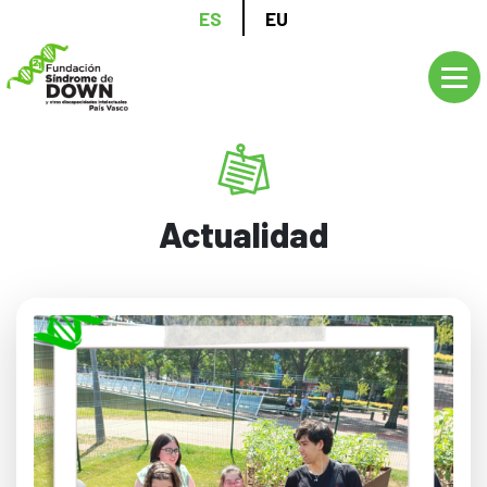
Pasar
ES
EU
al
contenido
principal
Actualidad