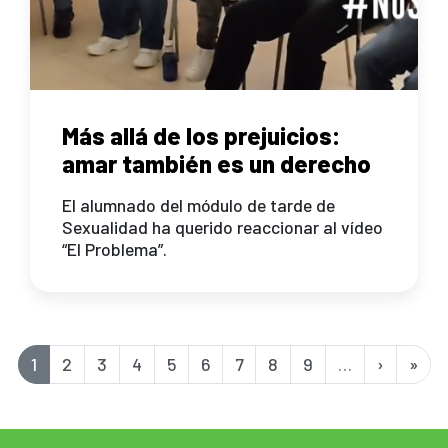
Más allá de los prejuicios:
amar también es un derecho
El alumnado del módulo de tarde de
Sexualidad ha querido reaccionar al vídeo
“El Problema”.
Paginación
Página
1
Page
2
Page
3
Page
4
Page
5
Page
6
Page
7
Page
8
Page
9
…
Siguient
›
Últi
»
actual
página
pági