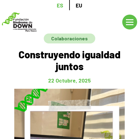
Pasar
ES
EU
al
contenido
principal
Colaboraciones
Construyendo igualdad
juntos
22 Octubre, 2025