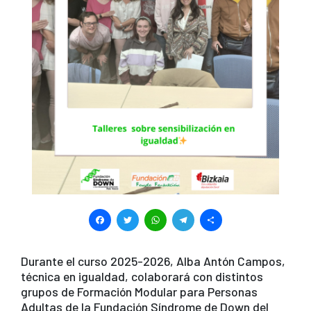
F
T
W
T
S
a
wi
h
el
h
c
tt
at
e
ar
Durante el curso 2025-2026, Alba Antón Campos,
técnica en igualdad, colaborará con distintos
e
er
s
gr
e
grupos de Formación Modular para Personas
b
A
a
Adultas de la Fundación Síndrome de Down del