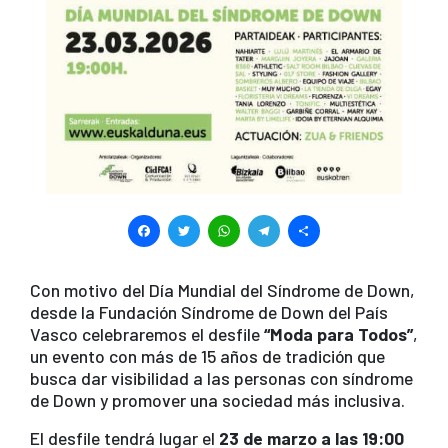
F
T
W
T
S
a
wi
h
el
h
c
tt
at
e
ar
Con motivo del Día Mundial del Síndrome de Down,
desde la Fundación Síndrome de Down del País
e
er
s
gr
e
Vasco celebraremos el desfile
“Moda para Todos”
,
b
A
a
un evento con más de 15 años de tradición que
busca dar visibilidad a las personas con síndrome
o
p
m
de Down y promover una sociedad más inclusiva.
o
p
El desfile tendrá lugar el
23 de marzo a las 19:00