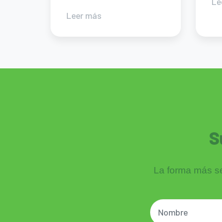
Le
Leer más
S
La forma más sen