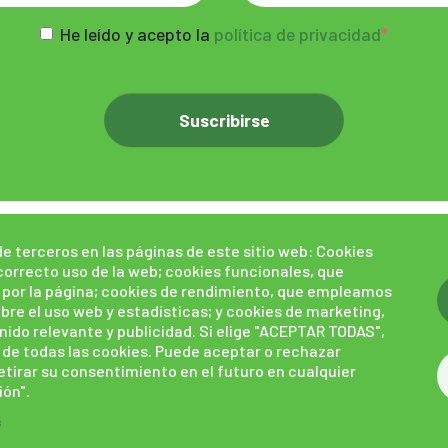
He leído y acepto la
política de privacidad
¿Cómo puedes
Plan
Plan de
Mult
e terceros en las páginas de este sitio web: Cookies
correcto uso de la web; cookies funcionales, que
colaborar?
Estratégico
igualdad
r por la página; cookies de rendimiento, que empleamos
re el uso web y estadísticas; y cookies de marketing,
do relevante y publicidad. Si elige "ACEPTAR TODAS",
 de todas las cookies. Puede aceptar o rechazar
retirar su consentimiento en el futuro en cualquier
ión".
s