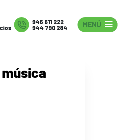
946 611 222
MENÚ
cios
944 790 284
e música