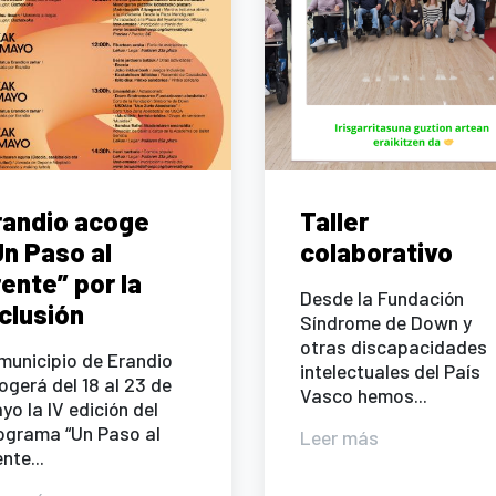
randio acoge
Taller
Un Paso al
colaborativo
ente” por la
Desde la Fundación
nclusión
Síndrome de Down y
otras discapacidades
 municipio de Erandio
intelectuales del País
ogerá del 18 al 23 de
Vasco hemos...
yo la IV edición del
ograma “Un Paso al
Leer más
nte...