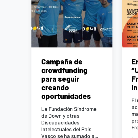
Campaña de
E
crowdfunding
“
para seguir
Fr
creando
i
oportunidades
El
ac
La Fundación Síndrome
ma
de Down y otras
pr
Discapacidades
Fre
Intelectuales del País
Vasco se ha sumado a...