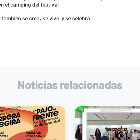
n el camping del festival
e
er
s
gr
e
b
A
a
también se crea, se vive y se celebra.
o
p
m
o
p
k
Noticias relacionadas