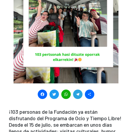
F
T
W
T
S
a
wi
h
el
h
c
tt
at
e
ar
¡103 personas de la Fundación ya están
disfrutando del Programa de Ocio y Tiempo Libre!
e
er
s
gr
e
Desde el 15 de julio, se embarcan en unos días
b
A
a
llenos de actividades: visitas culturales, humor