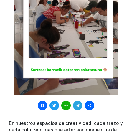
F
T
W
T
S
a
wi
h
el
h
c
tt
at
e
ar
En nuestros espacios de creatividad, cada trazo y
cada color son más que arte: son momentos de