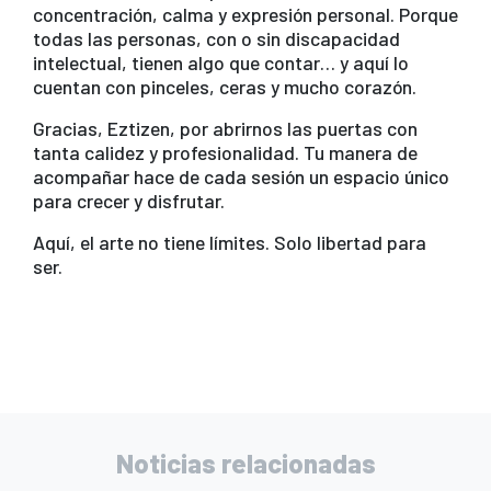
e
er
s
gr
e
concentración, calma y expresión personal. Porque
b
A
a
todas las personas, con o sin discapacidad
intelectual, tienen algo que contar… y aquí lo
o
p
m
cuentan con pinceles, ceras y mucho corazón.
o
p
Gracias, Eztizen, por abrirnos las puertas con
k
tanta calidez y profesionalidad. Tu manera de
acompañar hace de cada sesión un espacio único
para crecer y disfrutar.
Aquí, el arte no tiene límites. Solo libertad para
ser.
Noticias relacionadas