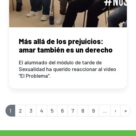
Más allá de los prejuicios:
amar también es un derecho
El alumnado del módulo de tarde de
Sexualidad ha querido reaccionar al vídeo
“El Problema”.
Paginación
Página
1
Page
2
Page
3
Page
4
Page
5
Page
6
Page
7
Page
8
Page
9
…
Siguient
›
Últi
»
actual
página
pági