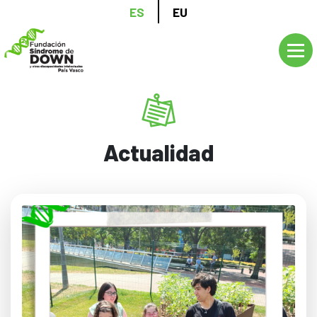
Pasar
ES
EU
al
contenido
principal
Actualidad