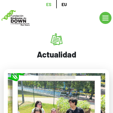
Pasar
ES
EU
al
contenido
principal
Actualidad