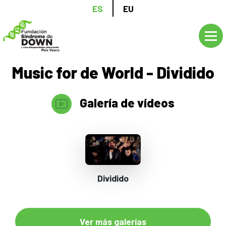
Pasar
ES
EU
al
contenido
principal
Music for de World - Dividido
Galería de vídeos
Video
Url
Dividido
Ver más galerías