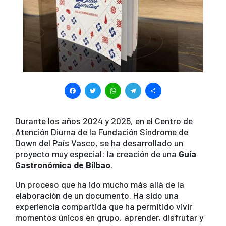
F
T
W
T
S
a
wi
h
el
h
c
tt
at
e
ar
Durante los años 2024 y 2025, en el Centro de
Atención Diurna de la Fundación Síndrome de
e
er
s
gr
e
Down del País Vasco, se ha desarrollado un
b
A
a
proyecto muy especial: la creación de una
Guía
Gastronómica de Bilbao
.
o
p
m
o
p
Un proceso que ha ido mucho más allá de la
elaboración de un documento. Ha sido una
k
experiencia compartida que ha permitido vivir
momentos únicos en grupo, aprender, disfrutar y