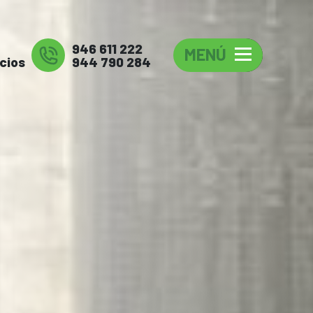
946 611 222
MENÚ
cios
944 790 284