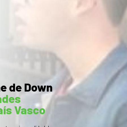
me de Down
ades
aís Vasco